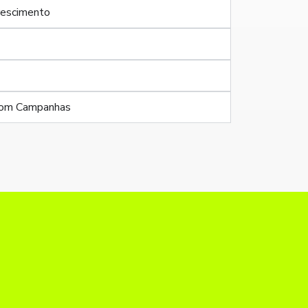
Crescimento
o
 com Campanhas