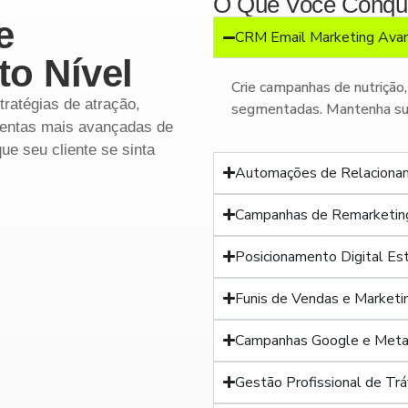
O Que Você Conqui
e
CRM Email Marketing Ava
o Nível
Crie campanhas de nutrição,
tratégias de atração,
segmentadas. Mantenha sua
amentas mais avançadas de
ue seu cliente se sinta
Automações de Relaciona
Campanhas de Remarketing
Posicionamento Digital Es
Funis de Vendas e Marketi
Campanhas Google e Meta
Gestão Profissional de Tr