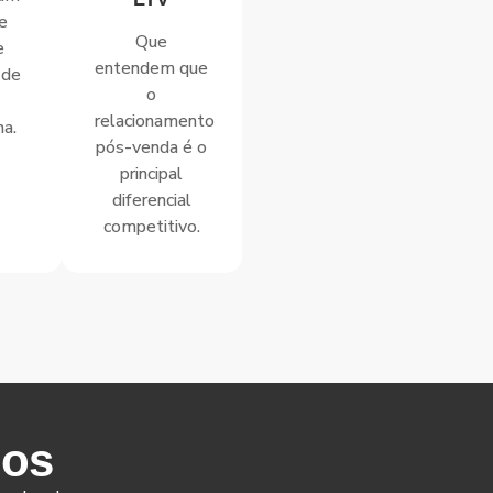
e
Que
e
entendem que
 de
o
relacionamento
ma.
pós-venda é o
principal
diferencial
competitivo.
dos