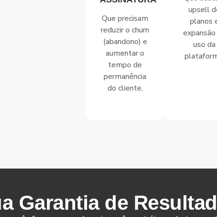
upsell d
Que precisam
planos 
reduzir o churn
expansão
(abandono) e
uso da
aumentar o
platafor
tempo de
permanência
do cliente.
a Garantia de Resulta